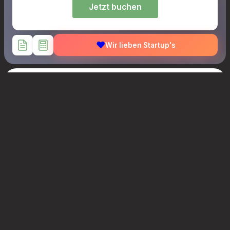
Jetzt buchen
❤️
Wir lieben Startup's
1.2 Mia+
Projektvolumen
1600+
Aktive Nutzer
~50%
Zeitersparnis