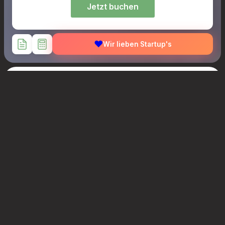
Jetzt buchen
❤️
Wir lieben Startup's
1.2 Mia+
Projektvolumen
1600+
Aktive Nutzer
~50%
Zeitersparnis