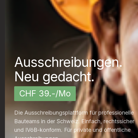
Ausschreibungen.
Neu gedacht.
CHF 39.-/Mo
Die Ausschreibungsplattform für professionelle
Bauteams in der Schweiz. Einfach, rechtssicher
und IVöB-konform. Für private und öffentliche